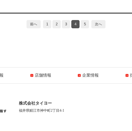
前へ
1
2
3
4
5
次へ
報
店舗情報
企業情報
株式会社タイヨー
福井県鯖江市神中町2丁目4-1