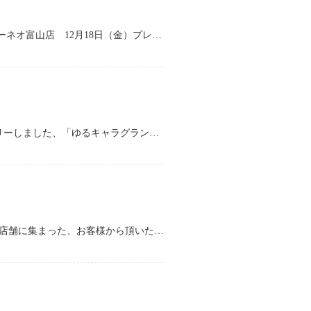
タイヨーネオ富山店 プレミアムリニューアルのお知らせ 新生！タイヨーネオ富山店 12月18日（金）プレミアムリニューアル 早朝9時スタート！ 新店長による新たな営業展開にご期待下さい！
タイヨーネオグループのマスコットキャラクター『ねおたん』がエントリーしました、「ゆるキャラグランプリ2015」の結果が発表されました。 インターネット投票期間中、「ねおたん」に1票でも投票してい
株式会社タイヨーは、2015年10月22日に、「TAIYO」「TAIYO NEO」各店舗に集まった、お客様から頂いた善意ある募金で、絵本・図鑑などの児童書 計300冊を購入し、越前市の公私立保育園22