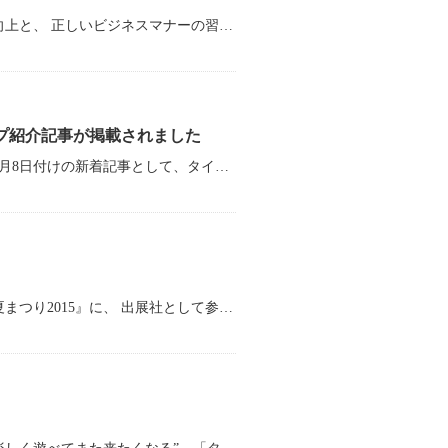
株式会社タイヨーでは、営業部スタッフ全員の、接客スキルのさらなる向上と、 正しいビジネスマナーの習得を目指し、「接客・接遇研修」を中心とした 『顧客満足度研修』を実施しました。
ンプ紹介記事が掲載されました
「ゆるキャラグランプリ」オフィシャルウェブサイトにおいて、2015年9月8日付けの新着記事として、タイヨーネオグループのマスコットキャラクター「ねおたん」のLINEスタンプが紹介されました。 「
7月31日～8月2日の3日間、福井駅前通りで開催された『ぺんたワイワイ夏まつり2015』に、 出展社として参加しました。 今年は「カットすいか」と「ポップコーン」を販売し、多く