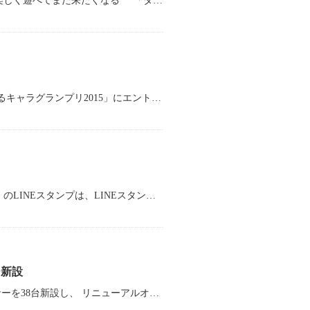
7月31日（金）「タイヨーネオ鯖江店」 あさ9時 グランドオープン！ “楽しく遊べてまた来たくなる” 「タイヨーネオ鯖江店」 7月31日（金）あさ9時 グランドオープ
タイヨーネオグループのマスコットキャラクター『ねおたん』が、 「ゆるキャラグランプリ2015」にエントリーしました。 タイヨーのマスコットキャラクターをつとめる『ねおたん』が、今年も「ゆる
タイヨーネオグループのマスコットマスコットキャラクター「ねおたん」のLINEスタンプは、LINEスタンプショップにて、好評発売中です。 喜怒哀楽たっぷりの可愛い「ねおたん」スタンプで、トークがさ
ー新設
タイヨーネオ越前店では、４月２３日（木）9：00～ ５円スロットコーナーを38台新設し、 リニューアルオープンしました。 設置機種などの詳細は、Ｐ-ＷＯＲＬＤ タイヨーネオ越前店のページでご